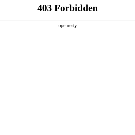
产品及服务
行业解决方案
合作伙伴
投资者关系
力2023全国职业院校技能大赛（高职组）成功
2023 / 08 / 21
职组）“信息安全管理与评估”赛项在重庆工业职业技术学院盛大开幕，经过
大赛连续十六年技术合作方，负责“信息安全管理与评估”赛项的产品技